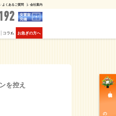
よくあるご質問
会社案内
192
安置室
完備
コラム
お急ぎの方へ
葬
供物について
豪華な家族葬
プンを控え
のご注文