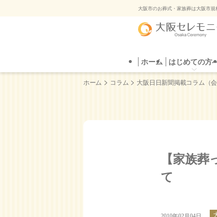
ご葬
大阪市のお葬式・家族葬は大阪市規
ホーム
はじめての方へ
葬儀プラン
はじめての方
直葬
葬儀場を探す
自
ご葬
>
>
ホーム
コラム
大阪日日新聞掲載コラム（
【家族葬
て
2010年02月04日