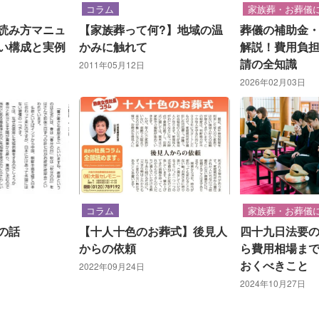
コラム
家族葬・お葬儀
読み方マニュ
【家族葬って何?】地域の温
葬儀の補助金
い構成と実例
かみに触れて
解説！費用負
請の全知識
2011年05月12日
2026年02月03日
コラム
家族葬・お葬儀
の話
【十人十色のお葬式】後見人
四十九日法要
からの依頼
ら費用相場ま
おくべきこと
2022年09月24日
2024年10月27日