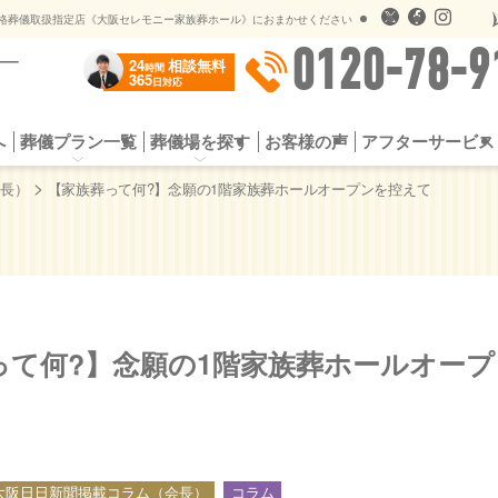
儀のオプションサービス
遺影用写真オンライン送信
格葬儀取扱指定店《大阪セレモニー家族葬ホール》におまかせください
0120-78-9
24
相談無料
時間
365
日対応
へ
葬儀プラン一覧
葬儀場を探す
お客様の声
アフターサービス
プラン
お葬式の流れ
一日葬プラン
選ばれる5つの理由
シンプル家族葬
よくある質問
スタンダード家族
供花・
社会館
公営斎場一覧
提携斎場（公営斎場）
儀のオプションサービス
遺影用写真オンライン送信
>
会長）
【家族葬って何?】念願の1階家族葬ホールオープンを控えて
って何?】念願の1階家族葬ホールオー
大阪日日新聞掲載コラム（会長）
コラム