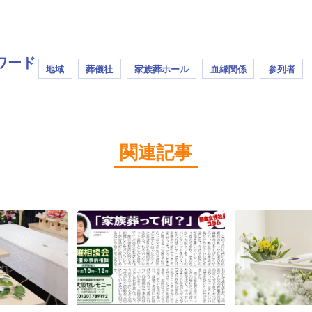
ワード
地域
葬儀社
家族葬ホール
血縁関係
参列者
関連記事