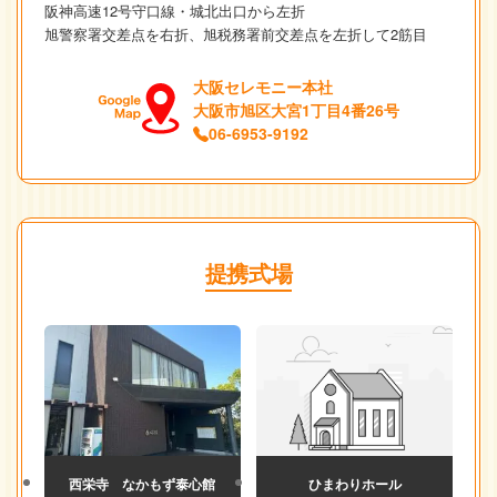
阪神高速12号守口線・城北出口から左折
旭警察署交差点を右折、旭税務署前交差点を左折して2筋目
大阪セレモニー本社
大阪市旭区大宮1丁目4番26号
06-6953-9192
提携式場
西栄寺 なかもず泰心館
ひまわりホール