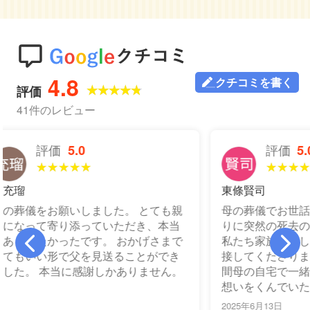
4.8
クチコミを書く
★★★★★
評価
41件のレビュー
評価
5.0
★★★★★
東條賢司
は
ても親
母の葬儀でお世話になりました。 あま
先
本当
りに突然の死去のため呆然としていた
し
さまで
私たち家族に対し、親身になって終始
で
でき
接してくださりました。 告別式までの
田
せん。
間母の自宅で一緒に過ごしたいという
ー
想いをくんでいただき、スタ…
れ
2025年6月13日
202