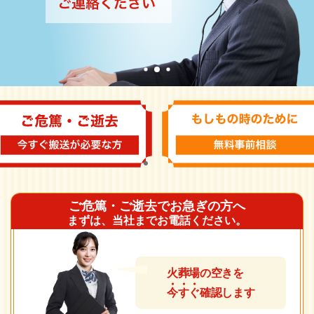
ご危篤・ご逝去でお急ぎの方へ
まずは、当社までお電話ください。
火葬場の空きを
今
す
ぐ
確認します