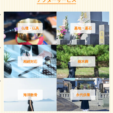
仏壇・仏具
墓地・墓石
相続対応
樹木葬
海洋散骨
永代供養