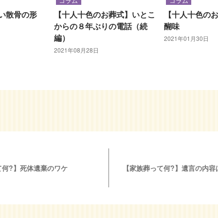
コラム
コラム
い散骨の形
【十人十色のお葬式】いとこ
【十人十色の
からの８年ぶりの電話（続
醐味
編）
2021年01月30日
2021年08月28日
て何?】死体遺棄のワケ
【家族葬って何?】遺言の内容