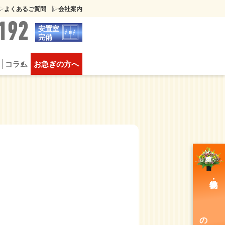
よくあるご質問
会社案内
192
安置室
完備
コラム
お急ぎの方へ
葬
供物について
豪華な家族葬
のご注文