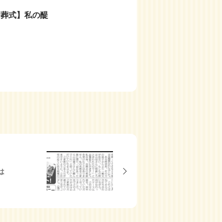
お葬式】私の醍
は