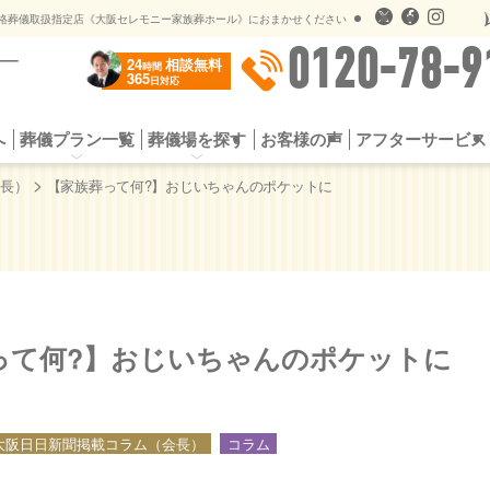
儀のオプションサービス
遺影用写真オンライン送信
格葬儀取扱指定店《大阪セレモニー家族葬ホール》におまかせください
0120-78-9
24
相談無料
時間
365
日対応
へ
葬儀プラン一覧
葬儀場を探す
お客様の声
アフターサービス
プラン
お葬式の流れ
一日葬プラン
選ばれる5つの理由
シンプル家族葬
よくある質問
スタンダード家族
供花・
社会館
公営斎場一覧
提携斎場（公営斎場）
儀のオプションサービス
遺影用写真オンライン送信
>
会長）
【家族葬って何?】おじいちゃんのポケットに
って何?】おじいちゃんのポケットに
大阪日日新聞掲載コラム（会長）
コラム