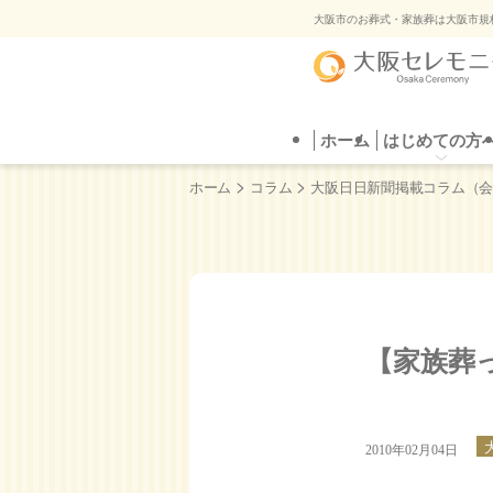
ご葬
大阪市のお葬式・家族葬は大阪市規
ホーム
はじめての方へ
葬儀プラン
はじめての方
直葬
葬儀場を探す
自
ご葬
>
>
ホーム
コラム
大阪日日新聞掲載コラム（
【家族葬
2010年02月04日