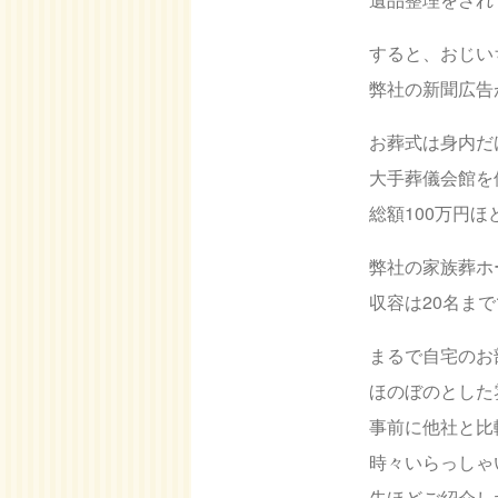
すると、おじい
弊社の新聞広告
お葬式は身内だ
大手葬儀会館を
総額100万円
弊社の家族葬ホ
収容は20名ま
まるで自宅のお
ほのぼのとした
事前に他社と比
時々いらっしゃ
先ほどご紹介し