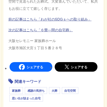
空間で見送られたお葬式。大変喜んでいただいて、私共
もお役に立てて嬉しく存じます。
前の記事はこちら「わが社のSDGｓへの取り組み」
次の記事はこちら「６畳―間の自宅葬」
大阪セレモニー 家族葬ホール
大阪市旭区大宮１丁目５番２８号
シェアする
シェアする
関連キーワード
家族葬
感謝の気持ち
火葬
自宅空間
思い出が詰まった自宅