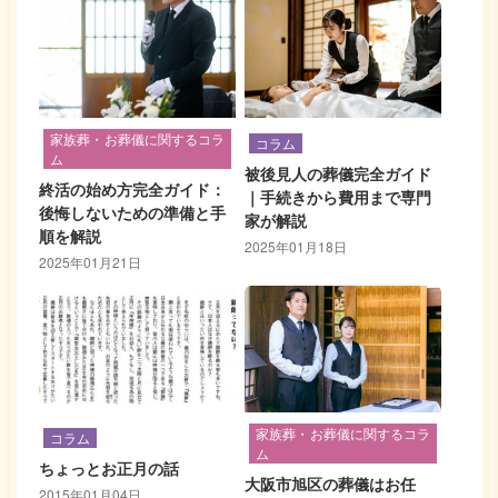
家族葬・お葬儀に関するコラ
コラム
ム
被後見人の葬儀完全ガイド
終活の始め方完全ガイド：
｜手続きから費用まで専門
後悔しないための準備と手
家が解説
順を解説
2025年01月18日
2025年01月21日
家族葬・お葬儀に関するコラ
コラム
ム
ちょっとお正月の話
大阪市旭区の葬儀はお任
2015年01月04日