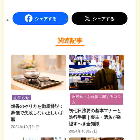
シェアする
シェアする
関連記事
家族葬・お葬儀に関するコラ
お知らせ
ム
焼香のやり方を徹底解説：
初七日法要の基本マナーと
葬儀で失敗しない正しい手
進行手順｜喪主・遺族が確
順
認すべき全知識
2024年10月21日
2024年10月27日