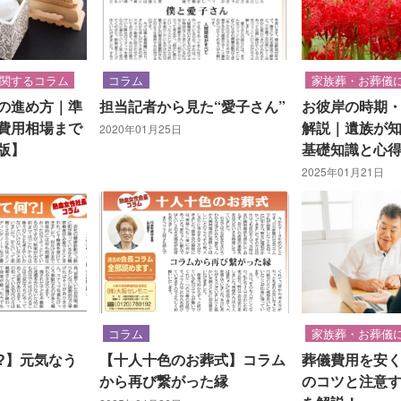
関するコラム
コラム
家族葬・お葬儀
の進め方｜準
担当記者から見た“愛子さん”
お彼岸の時期
費用相場まで
解説｜遺族が
2020年01月25日
版】
基礎知識と心
2025年01月21日
コラム
家族葬・お葬儀
?】元気なう
【十人十色のお葬式】コラム
葬儀費用を安
から再び繋がった縁
のコツと注意