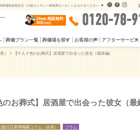
儀のオプションサービス
遺影用写真オンライン送信
格葬儀取扱指定店《大阪セレモニー家族葬ホール》におまかせください
0120-78-9
24
相談無料
時間
365
日対応
へ
葬儀プラン一覧
葬儀場を探す
お客様の声
アフターサービス
プラン
お葬式の流れ
一日葬プラン
選ばれる5つの理由
シンプル家族葬
よくある質問
スタンダード家族
供花・
社会館
公営斎場一覧
提携斎場（公営斎場）
儀のオプションサービス
遺影用写真オンライン送信
>
会長）
【十人十色のお葬式】居酒屋で出会った彼女（最終編）
色のお葬式】居酒屋で出会った彼女（最
大阪日日新聞掲載コラム（会長）
コラム