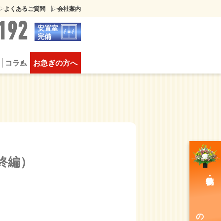
よくあるご質問
会社案内
192
安置室
完備
コラム
お急ぎの方へ
葬
供物について
豪華な家族葬
終編）
のご注文