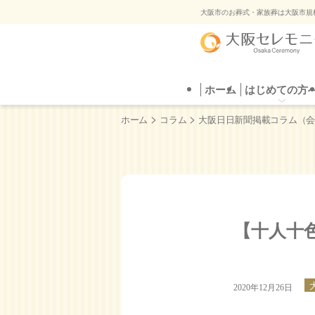
ご葬
大阪市のお葬式・家族葬は大阪市規
ホーム
はじめての方へ
葬儀プラン
はじめての方
直葬
葬儀場を探す
自
ご葬
>
>
ホーム
コラム
大阪日日新聞掲載コラム（
【十人十
2020年12月26日