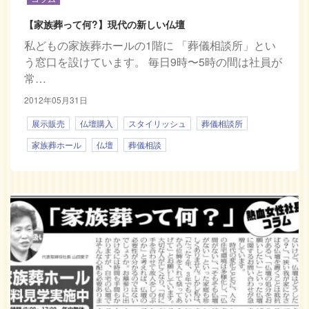
【家族葬って何?】現代の新しい仏壇
私どもの家族葬ホールの1階に 「葬儀相談所」とい
う窓口を設けています。 毎日9時〜5時の間は社員が
常…
2012年05月31日
展示販売
仏壇購入
スタイリッシュ
葬儀相談所
家族葬ホール
仏壇
葬儀相談