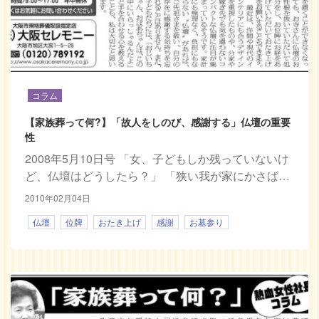
コラム
【家族葬って何?】「故人をしのび、感謝する」仏壇の重要
性
2008年5月10日号 「女、子どもしか残っていないけ
ど、仏壇はどうしたら？」 「狭い我が家にかさば…
2010年02月04日
仏壇
位牌
おたき上げ
感謝
お墓参り