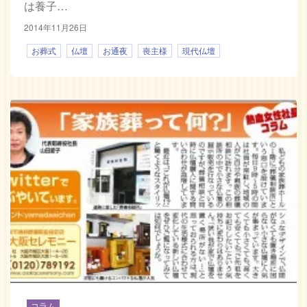
は養子…
2014年11月26日
お葬式
仏壇
お通夜
喪主様
現代仏壇
コラム