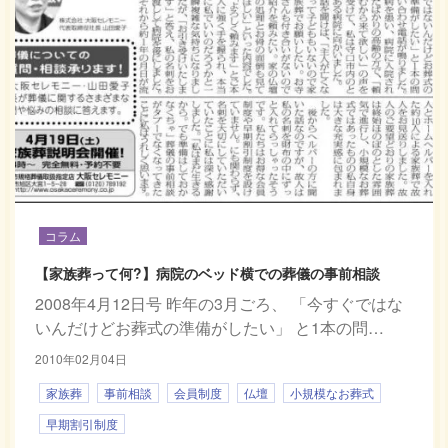
コラム
【家族葬って何?】病院のベッド横での葬儀の事前相談
2008年4月12日号 昨年の3月ごろ、 「今すぐではな
いんだけどお葬式の準備がしたい」 と1本の問…
2010年02月04日
家族葬
事前相談
会員制度
仏壇
小規模なお葬式
早期割引制度