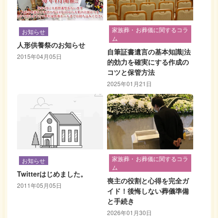
家族葬・お葬儀に関するコラ
お知らせ
ム
人形供養祭のお知らせ
自筆証書遺言の基本知識|法
2015年04月05日
的効力を確実にする作成の
コツと保管方法
2025年01月21日
家族葬・お葬儀に関するコラ
お知らせ
ム
Twitterはじめました。
喪主の役割と心得を完全ガ
2011年05月05日
イド！後悔しない葬儀準備
と手続き
2026年01月30日