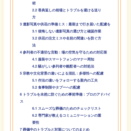
術
2.2
香典返しの相場とトラブルを避ける送り
方
3
遺影写真や供花の準備ミス：最期まで行き届いた配慮を
3.1
後悔しない遺影写真の選び方と確認作業
3.2
供花の注文ミスや名前の間違いを防ぐ方
法
4
参列者の不適切な言動：場の空気を守るための対応策
4.1
服装やスマートフォンのマナー周知
4.2
騒がしい参列者や酩酊者への対処法
5
宗教や文化背景の違いによる混乱：多様性への配慮
5.1
作法の違いをフォローする案内の工夫
5.2
食事制限やタブーへの配慮
6
トラブルを未然に防ぐための事前準備：プロのアドバイ
ス
6.1
スムーズな葬儀のためのチェックリスト
6.2
専門家が教えるコミュニケーションの重
要性
7
葬儀中のトラブルと対策についてのまとめ