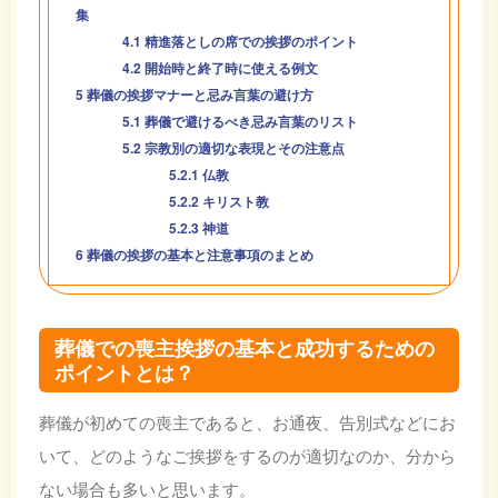
集
4.1
精進落としの席での挨拶のポイント
4.2
開始時と終了時に使える例文
5
葬儀の挨拶マナーと忌み言葉の避け方
5.1
葬儀で避けるべき忌み言葉のリスト
5.2
宗教別の適切な表現とその注意点
5.2.1
仏教
5.2.2
キリスト教
5.2.3
神道
6
葬儀の挨拶の基本と注意事項のまとめ
葬儀での喪主挨拶の基本と成功するための
ポイントとは？
葬儀が初めての喪主であると、お通夜、告別式などにお
いて、どのようなご挨拶をするのが適切なのか、分から
ない場合も多いと思います。