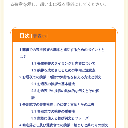
る敬意を示し、想い出に残る葬儀にしてください。
目次
[
非表示
]
1
葬儀での喪主挨拶の基本と成功するためのポイントと
は？
1.1
喪主挨拶のタイミングと内容について
1.2
挨拶を成功させるための準備と注意点
2
お通夜での挨拶：感謝の気持ちを伝える方法と例文
2.1
お通夜の挨拶の基本構成
2.2
お通夜での挨拶の具体的な例文とその解
説
3
告別式での喪主挨拶：心に響く言葉とその工夫
3.1
告別式での挨拶の重要性
3.2
実際に使える挨拶例文とフレーズ
4
精進落とし及び通夜食での挨拶：始まりと終わりの例文