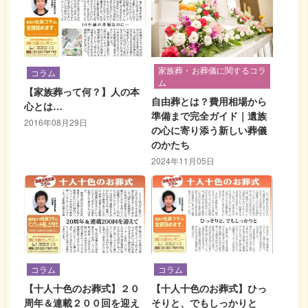
家族葬・お葬儀に関するコラ
コラム
ム
【家族葬って何？】人の本
自由葬とは？費用相場から
心とは…
準備まで完全ガイド｜遺族
2016年08月29日
の心に寄り添う新しい葬儀
のかたち
2024年11月05日
コラム
コラム
【十人十色のお葬式】２０
【十人十色のお葬式】ひっ
周年＆連載２００回を迎え
そりと、でもしっかりと