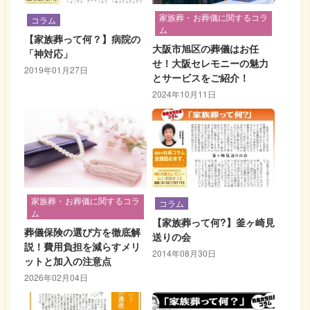
家族葬・お葬儀に関するコラ
コラム
ム
【家族葬って何？】病院の
大阪市旭区の葬儀はお任
「神対応」
せ！大阪セレモニーの魅力
2019年01月27日
とサービスをご紹介！
2024年10月11日
家族葬・お葬儀に関するコラ
コラム
ム
【家族葬って何?】釜ヶ崎見
葬儀保険の選び方を徹底解
送りの会
説！費用負担を減らすメリ
2014年08月30日
ットと加入の注意点
2026年02月04日