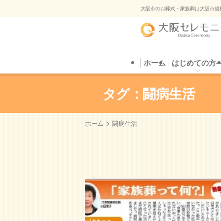
ご葬
大阪市のお葬式・家族葬は大阪市規
ホーム
はじめての方へ
葬儀プラン
はじめての方
直葬
葬儀場を探す
自
ご葬
タグ：闘病生活
>
ホーム
闘病生活