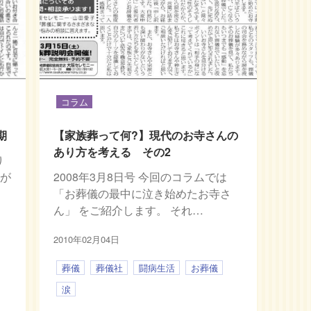
コラム
期
【家族葬って何?】現代のお寺さんの
あり方を考える その2
り
話が
2008年3月8日号 今回のコラムでは
「お葬儀の最中に泣き始めたお寺さ
ん」 をご紹介します。 それ…
2010年02月04日
葬儀
葬儀社
闘病生活
お葬儀
涙