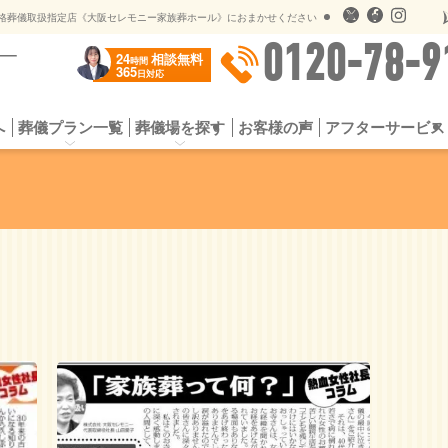
儀のオプションサービス
遺影用写真オンライン送信
格葬儀取扱指定店《大阪セレモニー家族葬ホール》におまかせください
0120-78-9
24
相談無料
時間
365
日対応
へ
葬儀プラン一覧
葬儀場を探す
お客様の声
アフターサービス
プラン
お葬式の流れ
一日葬プラン
選ばれる5つの理由
シンプル家族葬
よくある質問
スタンダード家族
供花・
社会館
公営斎場一覧
提携斎場（公営斎場）
儀のオプションサービス
遺影用写真オンライン送信