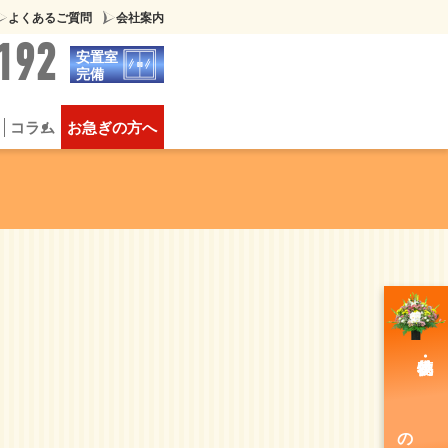
よくあるご質問
会社案内
192
安置室
完備
コラム
お急ぎの方へ
葬
供物について
豪華な家族葬
のご注文