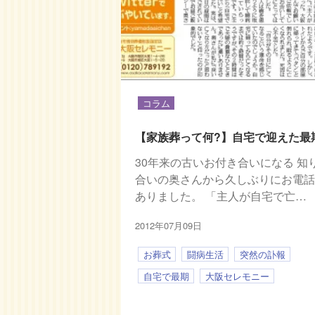
コラム
【家族葬って何?】自宅で迎えた最
30年来の古いお付き合いになる 知
合いの奥さんから久しぶりにお電
ありました。 「主人が自宅で亡…
2012年07月09日
お葬式
闘病生活
突然の訃報
自宅で最期
大阪セレモニー