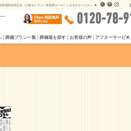
儀のオプションサービス
遺影用写真オンライン送信
格葬儀取扱指定店《大阪セレモニー家族葬ホール》におまかせください
0120-78-9
24
相談無料
時間
365
日対応
へ
葬儀プラン一覧
葬儀場を探す
お客様の声
アフターサービス
プラン
お葬式の流れ
一日葬プラン
選ばれる5つの理由
シンプル家族葬
よくある質問
スタンダード家族
供花・
社会館
公営斎場一覧
提携斎場（公営斎場）
儀のオプションサービス
遺影用写真オンライン送信
度