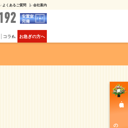
よくあるご質問
会社案内
192
安置室
完備
コラム
お急ぎの方へ
葬
供物について
豪華な家族葬
のご注文