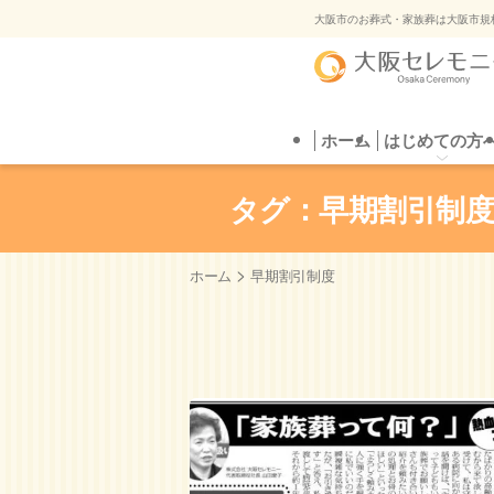
ご葬
大阪市のお葬式・家族葬は大阪市規
ホーム
はじめての方へ
葬儀プラン
はじめての方
直葬
葬儀場を探す
自
ご葬
タグ：早期割引制
>
ホーム
早期割引制度