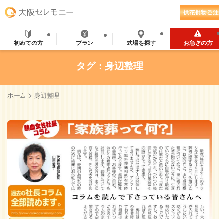
初めての方
プラン
式場を探す
お急ぎの方
タグ：身辺整理
>
ホーム
身辺整理