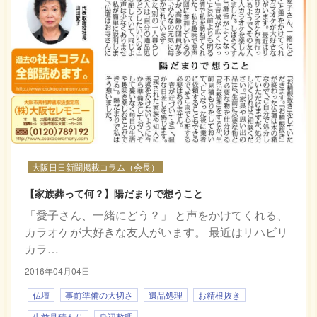
大阪日日新聞掲載コラム（会長）
【家族葬って何？】陽だまりで想うこと
「愛子さん、一緒にどう？」 と声をかけてくれる、
カラオケが大好きな友人がいます。 最近はリハビリ
カラ…
2016年04月04日
仏壇
事前準備の大切さ
遺品処理
お精根抜き
生前見積もり
身辺整理