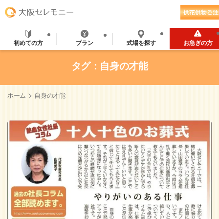
初めての方
プラン
式場を探す
お急ぎの方
タグ：自身の才能
>
ホーム
自身の才能