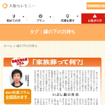
初めての方
プラン
式場を探す
お急ぎの方
タグ：縁の下の力持ち
>
ホーム
縁の下の力持ち