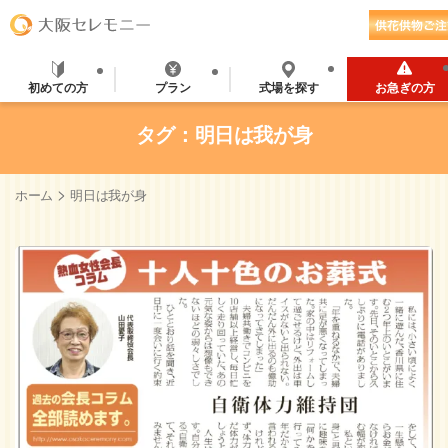
初めての方
プラン
式場を探す
お急ぎの方
タグ：明日は我が身
>
ホーム
明日は我が身