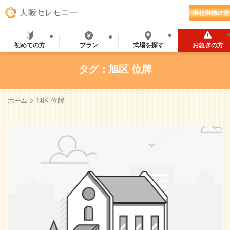
初めての方
プラン
式場を探す
お急ぎの方
タグ：旭区 位牌
>
ホーム
旭区 位牌