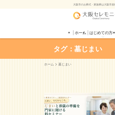
ご葬
大阪市のお葬式・家族葬は大阪市規
ホーム
はじめての方へ
葬儀プラン
はじめての方
直葬
葬儀場を探す
自
ご葬
タグ：墓じまい
>
ホーム
墓じまい