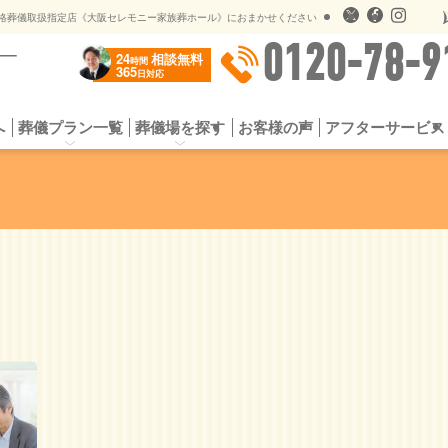
儀のオプションサービス
遺影用写真オンライン送信
格葬儀取扱指定店《大阪セレモニー家族葬ホール》におまかせください
0120-78-9
24
相談無料
時間
365
日対応
へ
葬儀プラン一覧
葬儀場を探す
お客様の声
アフターサービス
プラン
お葬式の流れ
一日葬プラン
選ばれる5つの理由
シンプル家族葬
よくある質問
スタンダード家族
供花・
社会館
公営斎場一覧
提携斎場（公営斎場）
儀のオプションサービス
遺影用写真オンライン送信