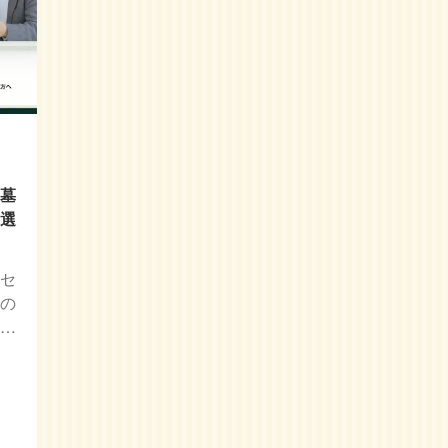
｜墓
の選
民セ
ーの
越…