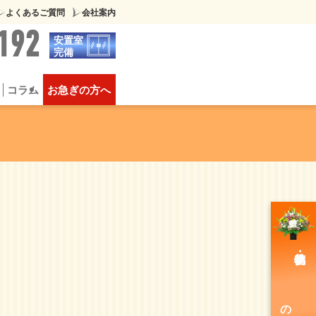
よくあるご質問
会社案内
192
安置室
完備
コラム
お急ぎの方へ
葬
供物について
豪華な家族葬
のご注文