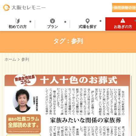
初めての方
プラン
式場を探す
お急ぎの方
タグ：参列
>
ホーム
参列