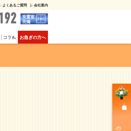
よくあるご質問
会社案内
192
安置室
完備
コラム
お急ぎの方へ
葬
供物について
豪華な家族葬
のご注文