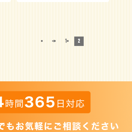
<
1
2