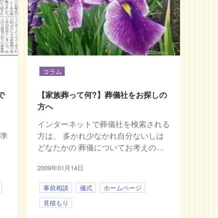
コラム
で
【家族葬って何?】葬儀社をお探しの
方へ
インターネットで葬儀社を検索される
の準
方は、 多かれ少なかれ自分ないしは
どなたかの 葬儀についてお考えの…
2009年01月14日
事前相談
儀式
ホームページ
見積もり