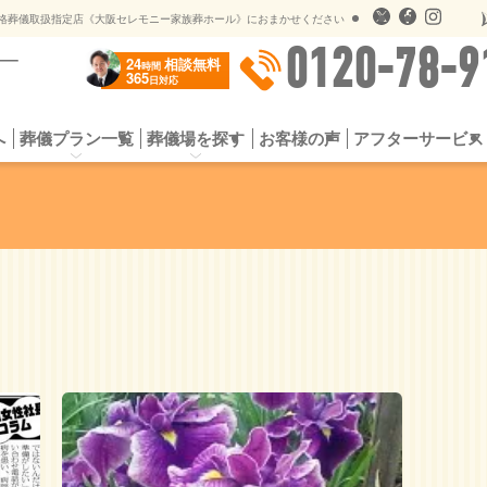
儀のオプションサービス
遺影用写真オンライン送信
格葬儀取扱指定店《大阪セレモニー家族葬ホール》におまかせください
0120-78-9
24
相談無料
時間
365
日対応
へ
葬儀プラン一覧
葬儀場を探す
お客様の声
アフターサービス
プラン
お葬式の流れ
一日葬プラン
選ばれる5つの理由
シンプル家族葬
よくある質問
スタンダード家族
供花・
社会館
公営斎場一覧
提携斎場（公営斎場）
儀のオプションサービス
遺影用写真オンライン送信