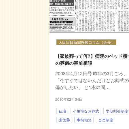
大阪日日新聞掲載コラム（会長）
【家族葬って何?】病院のベッド横
の葬儀の事前相談
2008年4月12日号 昨年の3月ごろ、
「今すぐではないんだけどお葬式
備がしたい」 と1本の問…
2010年02月04日
仏壇
小規模なお葬式
早期割引制度
家族葬
事前相談
会員制度