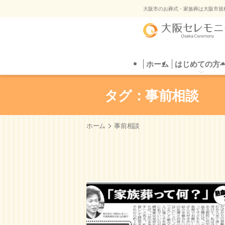
ご葬
大阪市のお葬式・家族葬は大阪市規
ホーム
はじめての方へ
葬儀プラン
はじめての方
直葬
葬儀場を探す
自
ご葬
タグ：事前相談
>
ホーム
事前相談