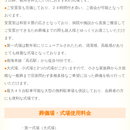
ご安置室も完備しており、２４時間付き添い、ご面会が可能となって
おります。
安置室は和室６畳の広さとなっており、病院や施設から直接ご搬送して
ご安置ができるため葬儀までの間も故人様とゆっくりお過ごしいただけ
ます。
第一式場は数年前にリニューアルされたため、清潔感、高級感があり
とても綺麗な式場となっております。
南海本線「高石駅」から徒歩10分です。
大式場、小式場と2つの式場がございますので、小さな家族葬から大規
模な一般葬まで宗派問わず多種多様なご希望に沿った葬儀を執り行って
いただけます。
最大４５台駐車可能な大型の無料駐車場も併設しており、会葬者の方
にも便利な式場です。
葬儀場・式場使用料金
・第一式場（大式場）