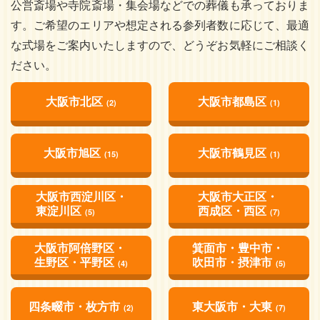
公営斎場や寺院斎場・集会場などでの葬儀も承っておりま
す。ご希望のエリアや想定される参列者数に応じて、最適
な式場をご案内いたしますので、どうぞお気軽にご相談く
ださい。
大阪市北区
大阪市都島区
(2)
(1)
大阪市旭区
大阪市鶴見区
(15)
(1)
大阪市西淀川区・
大阪市大正区・
東淀川区
西成区・西区
(5)
(7)
大阪市阿倍野区・
箕面市・豊中市・
生野区・平野区
吹田市・摂津市
(4)
(5)
四条畷市・枚方市
東大阪市・大東
(2)
(7)