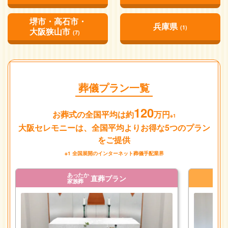
堺市・高石市・
兵庫県
(1)
大阪狭山市
(7)
葬儀プラン一覧
120
お葬式の全国平均は約
万円
※1
大阪セレモニーは、全国平均よりお得な5つのプラン
をご提供
※1 全国展開のインターネット葬儀手配業界
あったか
直葬プラン
家族葬