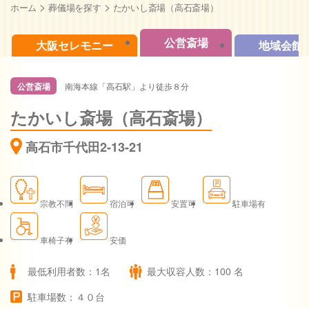
>
>
ホーム
葬儀場を探す
たかいし斎場（高石斎場）
公営斎場
大阪セレモニー
地域会館
公営斎場
南海本線「高石駅」より徒歩８分
たかいし斎場（高石斎場）
高石市千代田2-13-21
宗教不問
宿泊可
安置可
駐車場有
車椅子有
安価
最低利用者数：1名
最大収容人数：100 名
駐車場数：４０台