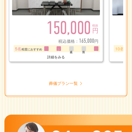
150,000
税抜
円
165,000
税込価格：
円
5名
10名
程度におすすめ
ご安置
程度
詳細をみる
葬儀プラン一覧