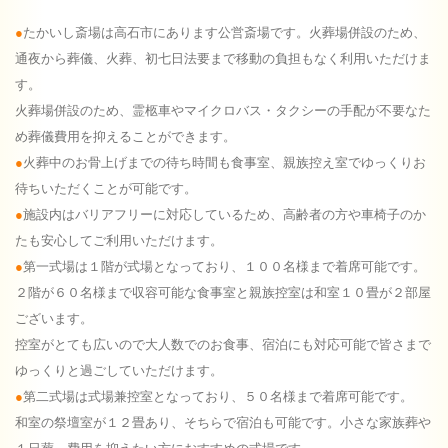
たかいし斎場は高石市にあります公営斎場です。火葬場併設のため、
通夜から葬儀、火葬、初七日法要まで移動の負担もなく利用いただけま
す。
火葬場併設のため、霊柩車やマイクロバス・タクシーの手配が不要なた
め葬儀費用を抑えることができます。
火葬中のお骨上げまでの待ち時間も食事室、親族控え室でゆっくりお
待ちいただくことが可能です。
施設内はバリアフリーに対応しているため、高齢者の方や車椅子のか
たも安心してご利用いただけます。
第一式場は１階が式場となっており、１００名様まで着席可能です。
２階が６０名様まで収容可能な食事室と親族控室は和室１０畳が２部屋
ございます。
控室がとても広いので大人数でのお食事、宿泊にも対応可能で皆さまで
ゆっくりと過ごしていただけます。
第二式場は式場兼控室となっており、５０名様まで着席可能です。
和室の祭壇室が１２畳あり、そちらで宿泊も可能です。小さな家族葬や
１日葬、費用を抑えたい方におすすめの式場です。