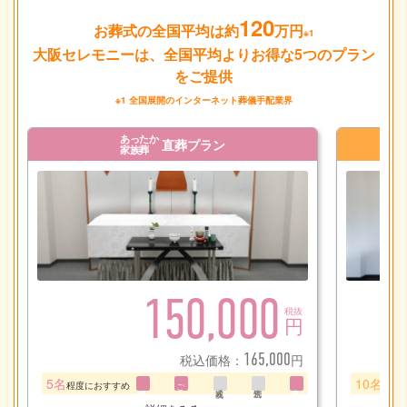
120
お葬式の全国平均は約
万円
※1
大阪セレモニーは、全国平均よりお得な5つのプラン
をご提供
※1 全国展開のインターネット葬儀手配業界
あったか
直葬プラン
家族葬
150,000
税抜
円
165,000
税込価格：
円
5名
10名
程度におすすめ
ご安置
程度