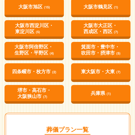
大阪市旭区
大阪市鶴見区
(15)
(1)
大阪市西淀川区・
大阪市大正区・
東淀川区
西成区・西区
(5)
(7)
大阪市阿倍野区・
箕面市・豊中市・
生野区・平野区
吹田市・摂津市
(4)
(5)
四条畷市・枚方市
東大阪市・大東
(2)
(7)
堺市・高石市・
兵庫県
(1)
大阪狭山市
(7)
葬儀プラン一覧