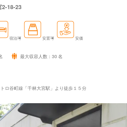
-18-23
宿泊可
安置可
安価
名
最大収容人数：30 名
メトロ谷町線「千林大宮駅」より徒歩１５分