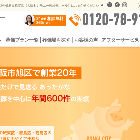
儀のオプションサービス
遺影用写真オンライン送信
格葬儀取扱指定店《大阪セレモニー家族葬ホール》におまかせください
0120-78-9
24
相談無料
時間
365
日対応
へ
葬儀プラン一覧
葬儀場を探す
お客様の声
アフターサービス
プラン
お葬式の流れ
一日葬プラン
選ばれる5つの理由
シンプル家族葬
よくある質問
スタンダード家族
供花・
社会館
公営斎場一覧
提携斎場（公営斎場）
儀のオプションサービス
遺影用写真オンライン送信