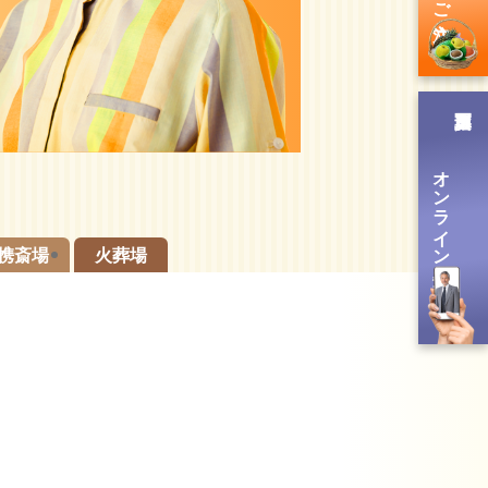
オンライン送信
携斎場
火葬場