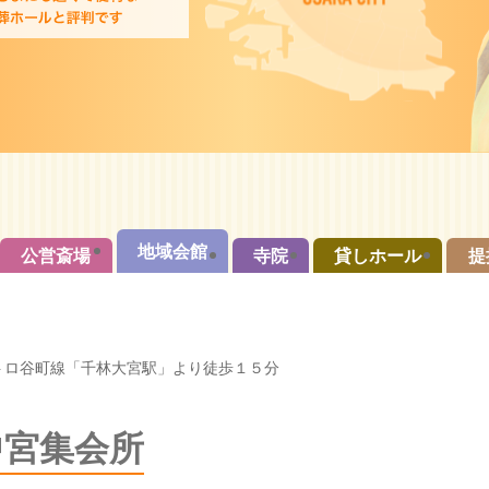
地域会館
公営斎場
寺院
貸しホール
提
トロ谷町線「千林大宮駅」より徒歩１５分
中宮集会所