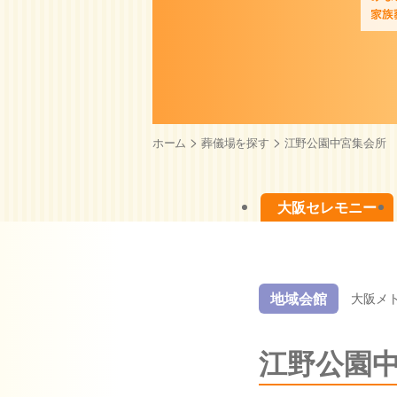
>
>
ホーム
葬儀場を探す
江野公園中宮集会所
大阪セレモニー
地域会館
大阪メ
江野公園