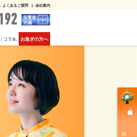
よくあるご質問
会社案内
192
安置室
完備
コラム
お急ぎの方へ
葬
供物について
豪華な家族葬
のご注文